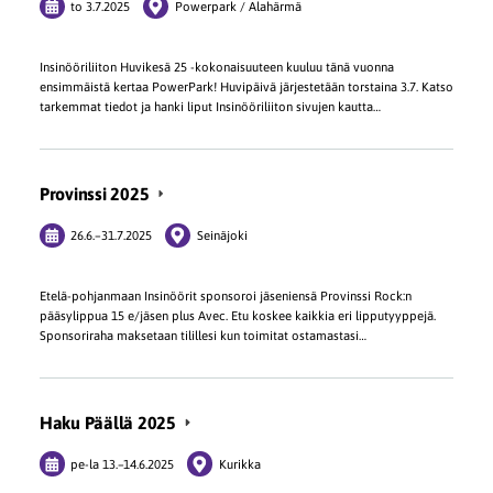
to 3.7.2025
Powerpark / Alahärmä
Insinööriliiton Huvikesä 25 -kokonaisuuteen kuuluu tänä vuonna
ensimmäistä kertaa PowerPark! Huvipäivä järjestetään torstaina 3.7. Katso
tarkemmat tiedot ja hanki liput Insinööriliiton sivujen kautta…
Provinssi 2025
26.6.
–
31.7.2025
Seinäjoki
Etelä-pohjanmaan Insinöörit sponsoroi jäseniensä Provinssi Rock:n
pääsylippua 15 e/jäsen plus Avec. Etu koskee kaikkia eri lipputyyppejä.
Sponsoriraha maksetaan tilillesi kun toimitat ostamastasi…
Haku Päällä 2025
pe-la
13.
–
14.6.2025
Kurikka