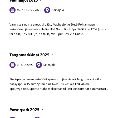
Vauhtiajot 2025
to-la
17.
–
19.7.2025
Seinäjoki
Varmista sinun ja aveccisi pääsy Vauhtiajoille Etelä-Pohjanmaan
Insinöörien jäsenhintaisilla lipuilla! Normiliput: 3pv 165€ 2pv 125€ (to-pe
tai pe-la) 1pv 80€ (to, pe tai la) Vip-liput: 3pv Vip Guest…
Tangomarkkinat 2025
9.
–
31.7.2025
Seinäjoki
Etelä-pohjanmaan Insinöörit sponsoroi jäseniensä Tangomarkkinoille
pääsylippua 15 euro/jäsen plus Avec. Etu koskee kaikkia eri
lipputyyppejä. Sponsoriraha maksetaan tilillesi kun toimitat ostamastasi…
Powerpark 2025