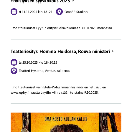
Yhdistyksen syyskokous 2025
ti 11.11.2025
klo 18
–
21
OmaSP Stadion
Ilmoittautumiset Lyytiin erityisruokavalioineen 30.10.2025 mennessä.
Teatteriesitys: Homma Hoidossa, Rouva ministeri
la 25.10.2025
klo 18
–
20:15
Teatteri Hysteria, Verstas-rakennus
Ilmoittautumiset vain Etelä-Pohjanmaan Insinöörien nettisivujen
www.epiry.fi kautta Lyytiin, viimeistään torstaina 9.10.2025.