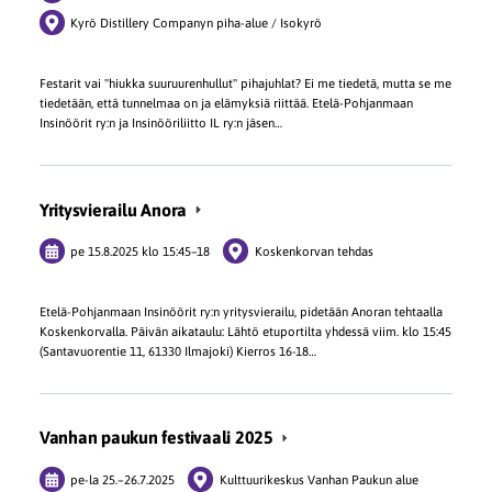
Kyrö Distillery Companyn piha-alue / Isokyrö
Festarit vai "hiukka suuruurenhullut" pihajuhlat? Ei me tiedetä, mutta se me
tiedetään, että tunnelmaa on ja elämyksiä riittää. Etelä-Pohjanmaan
Insinöörit ry:n ja Insinööriliitto IL ry:n jäsen…
Yritysvierailu Anora
pe 15.8.2025
klo 15:45
–
18
Koskenkorvan tehdas
Etelä-Pohjanmaan Insinöörit ry:n yritysvierailu, pidetään Anoran tehtaalla
Koskenkorvalla. Päivän aikataulu: Lähtö etuportilta yhdessä viim. klo 15:45
(Santavuorentie 11, 61330 Ilmajoki) Kierros 16-18…
Vanhan paukun festivaali 2025
pe-la
25.
–
26.7.2025
Kulttuurikeskus Vanhan Paukun alue