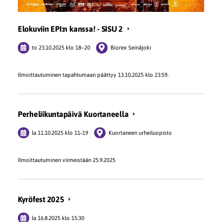
Elokuviin EPI:n kanssa! - SISU 2
to 23.10.2025
klo 18
–
20
Biorex Seinäjoki
Ilmoittautuminen tapahtumaan päättyy 13.10.2025 klo 23:59.
Perheliikuntapäivä Kuortaneella
la 11.10.2025
klo 11
–
19
Kuortaneen urheiluopisto
Ilmoittautuminen viimeistään 25.9.2025
Kyröfest 2025
la 16.8.2025
klo 15:30