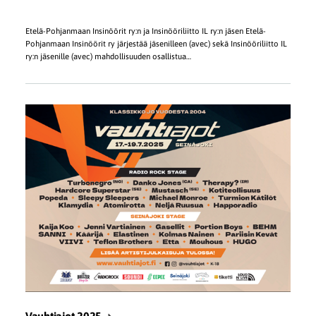
Etelä-Pohjanmaan Insinöörit ry:n ja Insinööriliitto IL ry:n jäsen Etelä-
Pohjanmaan Insinöörit ry järjestää jäsenilleen (avec) sekä Insinööriliitto IL
ry:n jäsenille (avec) mahdollisuuden osallistua…