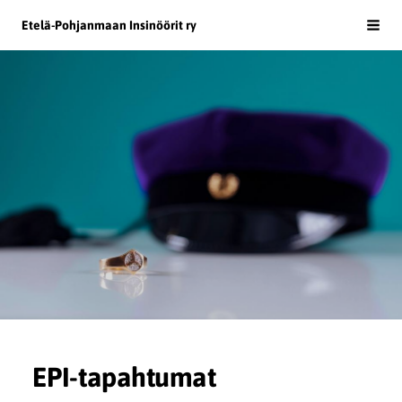
Siirry
Etelä-Pohjanmaan Insinöörit ry
Haku
sivun
sisältöön
EPI-tapahtumat