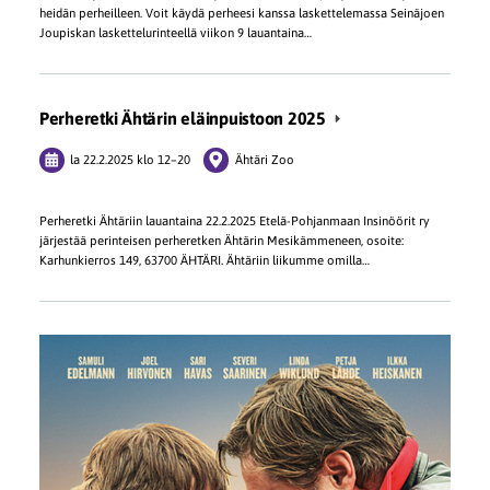
heidän perheilleen. Voit käydä perheesi kanssa laskettelemassa Seinäjoen
Joupiskan laskettelurinteellä viikon 9 lauantaina…
Perheretki Ähtärin eläinpuistoon 2025
la 22.2.2025
klo 12
–
20
Ähtäri Zoo
Perheretki Ähtäriin lauantaina 22.2.2025 Etelä-Pohjanmaan Insinöörit ry
järjestää perinteisen perheretken Ähtärin Mesikämmeneen, osoite:
Karhunkierros 149, 63700 ÄHTÄRI. Ähtäriin liikumme omilla…