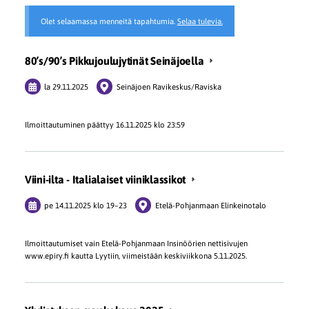
Olet selaamassa menneitä tapahtumia.
Selaa tulevia.
80’s/90’s Pikkujoulujytinät Seinäjoella
la 29.11.2025
Seinäjoen Ravikeskus/Raviska
Ilmoittautuminen päättyy 16.11.2025 klo 23:59
Viini-ilta - Italialaiset viiniklassikot
pe 14.11.2025
klo 19
–
23
Etelä-Pohjanmaan Elinkeinotalo
Ilmoittautumiset vain Etelä-Pohjanmaan Insinöörien nettisivujen
www.epiry.fi kautta Lyytiin, viimeistään keskiviikkona 5.11.2025.