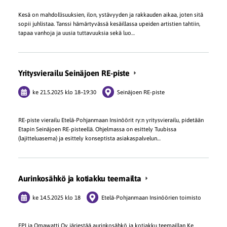
Kesä on mahdollisuuksien, ilon, ystävyyden ja rakkauden aikaa, joten sitä
sopii juhlistaa. Tanssi hämärtyvässä kesäillassa upeiden artistien tahtiin,
tapaa vanhoja ja uusia tuttavuuksia sekä luo…
Yritysvierailu Seinäjoen RE-piste
ke 21.5.2025
klo 18
–
19:30
Seinäjoen RE-piste
RE-piste vierailu Etelä-Pohjanmaan Insinöörit ry:n yritysvierailu, pidetään
Etapin Seinäjoen RE-pisteellä. Ohjelmassa on esittely Tuubissa
(lajitteluasema) ja esittely konseptista asiakaspalvelun…
Aurinkosähkö ja kotiakku teemailta
ke 14.5.2025
klo 18
Etelä-Pohjanmaan Insinöörien toimisto
EPI ja Omawatti Oy järjestää aurinkosähkö ja kotiakku teemaillan Ke