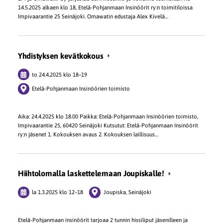
14.5.2025 alkaen klo 18, Etelä-Pohjanmaan Insinöörit ry:n toimitiloissa
Impivaarantie 25 Seinäjoki. Omawatin edustaja Alex Kivelä…
Yhdistyksen kevätkokous
to 24.4.2025
klo 18
–
19
Etelä-Pohjanmaan Insinöörien toimisto
Aika: 24.4.2025 klo 18.00 Paikka: Etelä-Pohjanmaan Insinöörien toimisto,
Impivaarantie 25, 60420 Seinäjoki Kutsutut: Etelä-Pohjanmaan Insinöörit
ry:n jäsenet 1. Kokouksen avaus 2. Kokouksen laillisuus…
Hiihtolomalla laskettelemaan Joupiskalle!
la 1.3.2025
klo 12
–
18
Joupiska, Seinäjoki
Etelä-Pohjanmaan insinöörit tarjoaa 2 tunnin hissiliput jäsenilleen ja