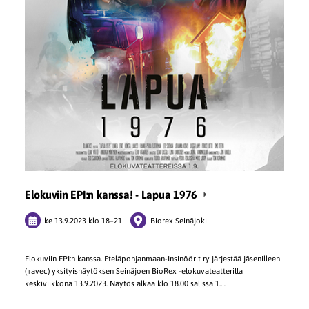
Elokuviin EPI:n kanssa! - Lapua 1976
ke 13.9.2023
klo 18
–
21
Biorex Seinäjoki
Elokuviin EPI:n kanssa. Eteläpohjanmaan-Insinöörit ry järjestää jäsenilleen
(+avec) yksityisnäytöksen Seinäjoen BioRex -elokuvateatterilla
keskiviikkona 13.9.2023. Näytös alkaa klo 18.00 salissa 1.…