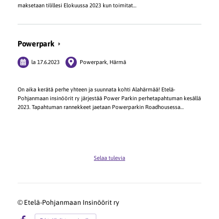
maksetaan tilillesi Elokuussa 2023 kun toimitat…
Powerpark
la 17.6.2023
Powerpark, Härmä
On aika kerätä perhe yhteen ja suunnata kohti Alahärmää! Etelä-
Pohjanmaan insinöörit ry järjestää Power Parkin perhetapahtuman kesällä
2023. Tapahtuman rannekkeet jaetaan Powerparkin Roadhousessa…
Selaa tulevia
©
Etelä-Pohjanmaan Insinöörit ry