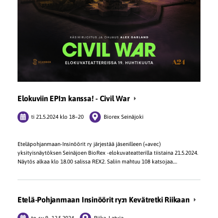
Elokuviin EPI:n kanssa! - Civil War
ti 21.5.2024
klo 18
–
20
Biorex Seinäjoki
Eteläpohjanmaan-Insinöörit ry järjestää jäsenilleen (+avec)
yksityisnäytöksen Seinäjoen BioRex -elokuvateatterilla tiistaina 21.5.2024.
Näytös alkaa klo 18.00 salissa REX2. Saliin mahtuu 108 katsojaa.…
Etelä-Pohjanmaan Insinöörit ry:n Kevätretki Riikaan
to-su
9.
–
12.5.2024
Riika, Latvia