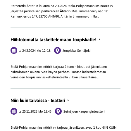
Perheretki Ähtäriin lauantaina 2.3.2024 Etelä-Pohjanmaan Insinöörit ry
järjestää perinteisen perheretken Ähtärin Mesikämmeneen, osoite:
Karhunkierros 149, 63700 ÄHTÄRI. Ähtäriin liikumme omilla…
Hiihtolomalla laskettelemaan Joupiskalle!
la 24.2.2024
klo 12
–
18
Joupiska, Seinäjoki
Etelä-Pohjanmaan insinöörit tarjoaa 2 tunnin hissiliput jäsenilleen
hiihtolomien aikana. Voit käydä perheesi kanssa laskettelemassa
Seinäjoen Joupiskan laskettelurinteellä viikon 8 lauantaina…
Niin kuin taivaissa - teatteri
la 25.11.2023
klo 12:45
Seinäjoen kaupunginteatteri
Etelä-Pohjanmaan Insinöörit ry tarjoaa jäsenilleen, avec 1 kpl NIIN KUIN