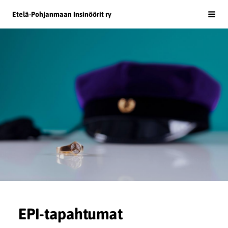
Siirry
Etelä-Pohjanmaan Insinöörit ry
Haku
sivun
sisältöön
EPI-tapahtumat