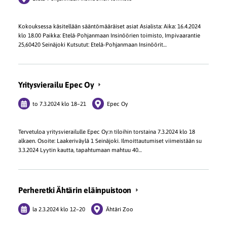
Kokouksessa käsitellään sääntömääräiset asiat Asialista: Aika: 16.4.2024
klo 18.00 Paikka: Etelä-Pohjanmaan Insinöörien toimisto, Impivaarantie
25,60420 Seinäjoki Kutsutut: Etelä-Pohjanmaan Insinöörit…
Yritysvierailu Epec Oy
to 7.3.2024
klo 18
–
21
Epec Oy
Tervetuloa yritysvierailulle Epec Oy:n tiloihin torstaina 7.3.2024 klo 18
alkaen. Osoite: Laakeriväylä 1 Seinäjoki. Ilmoittautumiset viimeistään su
3.3.2024 Lyytin kautta, tapahtumaan mahtuu 40…
Perheretki Ähtärin eläinpuistoon
la 2.3.2024
klo 12
–
20
Ähtäri Zoo