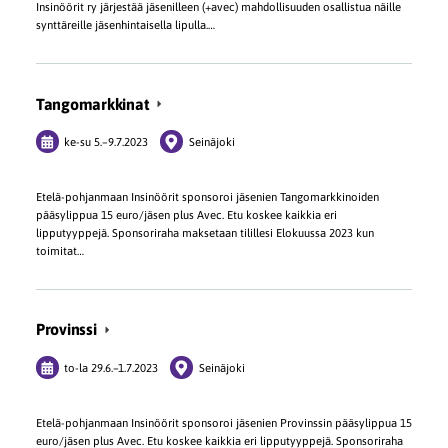
Insinöörit ry järjestää jäsenilleen (+avec) mahdollisuuden osallistua näille
synttäreille jäsenhintaisella lipulla.…
Tangomarkkinat
ke-su
5.
–
9.7.2023
Seinäjoki
Etelä-pohjanmaan Insinöörit sponsoroi jäsenien Tangomarkkinoiden
pääsylippua 15 euro/jäsen plus Avec. Etu koskee kaikkia eri
lipputyyppejä. Sponsoriraha maksetaan tilillesi Elokuussa 2023 kun
toimitat…
Provinssi
to-la
29.6.
–
1.7.2023
Seinäjoki
Etelä-pohjanmaan Insinöörit sponsoroi jäsenien Provinssin pääsylippua 15
euro/jäsen plus Avec. Etu koskee kaikkia eri lipputyyppejä. Sponsoriraha