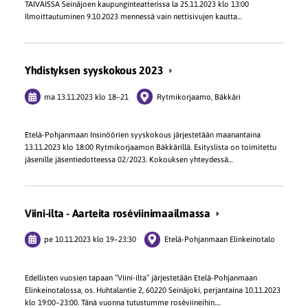
TAIVAISSA Seinäjoen kaupunginteatterissa la 25.11.2023 klo 13:00
Ilmoittautuminen 9.10.2023 mennessä vain nettisivujen kautta…
Yhdistyksen syyskokous 2023
ma 13.11.2023
klo 18
–
21
Rytmikorjaamo, Bäkkäri
Etelä-Pohjanmaan Insinöörien syyskokous järjestetään maanantaina
13.11.2023 klo 18:00 Rytmikorjaamon Bäkkärillä. Esityslista on toimitettu
jäsenille jäsentiedotteessa 02/2023. Kokouksen yhteydessä…
Viini-ilta - Aarteita roséviinimaailmassa
pe 10.11.2023
klo 19
–
23:30
Etelä-Pohjanmaan Elinkeinotalo
Edellisten vuosien tapaan ”Viini-ilta” järjestetään Etelä-Pohjanmaan
Elinkeinotalossa, os. Huhtalantie 2, 60220 Seinäjoki, perjantaina 10.11.2023
klo 19:00–23:00. Tänä vuonna tutustumme roséviineihin.…