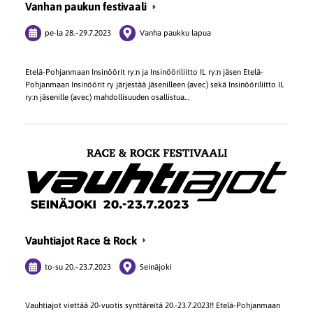
Vanhan paukun festivaali
pe-la
28.
–
29.7.2023
Vanha paukku lapua
Etelä-Pohjanmaan Insinöörit ry:n ja Insinööriliitto IL ry:n jäsen Etelä-
Pohjanmaan Insinöörit ry järjestää jäsenilleen (avec) sekä Insinööriliitto IL
ry:n jäsenille (avec) mahdollisuuden osallistua…
Vauhtiajot Race & Rock
to-su
20.
–
23.7.2023
Seinäjoki
Vauhtiajot viettää 20-vuotis synttäreitä 20.-23.7.2023!! Etelä-Pohjanmaan