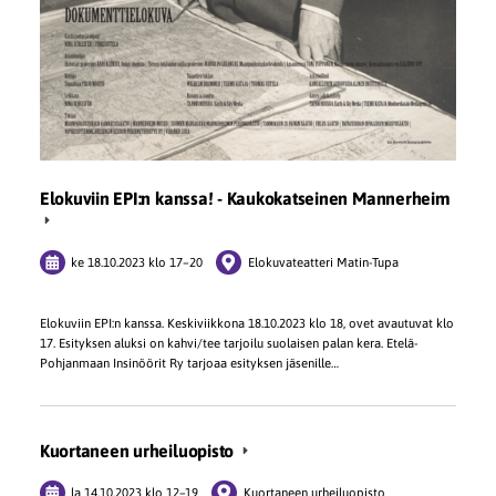
Elokuviin EPI:n kanssa! - Kaukokatseinen Mannerheim
ke 18.10.2023
klo 17
–
20
Elokuvateatteri Matin-Tupa
Elokuviin EPI:n kanssa. Keskiviikkona 18.10.2023 klo 18, ovet avautuvat klo
17. Esityksen aluksi on kahvi/tee tarjoilu suolaisen palan kera. Etelä-
Pohjanmaan Insinöörit Ry tarjoaa esityksen jäsenille…
Kuortaneen urheiluopisto
la 14.10.2023
klo 12
–
19
Kuortaneen urheiluopisto