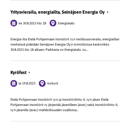
Yritysvierailu, energiailta, Seinäjoen Energia Oy
ke 30.8.2023
klo 18
Energiatalo
Energia-ilta Etelä-Pohjanmaan Insinöörit ry:n teollisuusvierailu, energiaillan
merkeissä pidetään Seinäjoen Energia Oy:n toimitiloissa keskiviikko
30.8.2023 klo 18 alkaen. Paikkana on Energiatalo, os.…
Kyröfest
la 19.8.2023
Isokyrö
Etelä-Pohjanmaan Insinöörit ry:n ja Insinööriliitto IL ry:n jäsen Etelä-
Pohjanmaan Insinöörit ry järjestää jäsenilleen (avec) sekä Insinööriliitto IL
ry:n jäsenille (avec) mahdollisuuden osallistua…