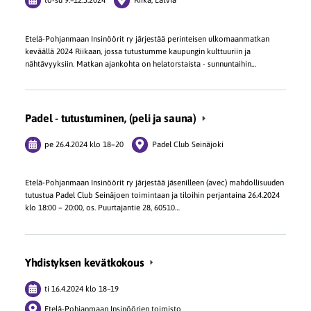
Etelä-Pohjanmaan Insinöörit ry järjestää perinteisen ulkomaanmatkan
keväällä 2024 Riikaan, jossa tutustumme kaupungin kulttuuriin ja
nähtävyyksiin. Matkan ajankohta on helatorstaista - sunnuntaihin…
Padel - tutustuminen, (peli ja sauna)
pe 26.4.2024
klo 18
–
20
Padel Club Seinäjoki
Etelä-Pohjanmaan Insinöörit ry järjestää jäsenilleen (avec) mahdollisuuden
tutustua Padel Club Seinäjoen toimintaan ja tiloihin perjantaina 26.4.2024
klo 18:00 – 20:00, os. Puurtajantie 28, 60510…
Yhdistyksen kevätkokous
ti 16.4.2024
klo 18
–
19
Etelä-Pohjanmaan Insinöörien toimisto