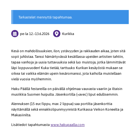
Tarkastelet mennyttä tapahtumaa.
pe-la
12.
–
13.6.2026
Kurikka
Kesä on mahdollisuuksien, ilon, ystävyyden ja rakkauden aikaa, joten sitä
sopii juhlistaa. Tanssi hämärtyvässä kesäillassa upeiden artistien tahtiin,
tapaa vanhoja ja uusia tuttavuuksia sekä luo muistoja, jotka lämmittävät
läpi loppuvuoden! Kuka tietää, tarttuuko Kurikan kesäyöstä mukaan se
oikea tai vaikka elämän upein kesäromanssi, jota kaiholla muistellaan
vielä vuosia myöhemmin.
Haku Päällä festareilla on päivällä ohjelmaa vauvasta vaariin ja iltaisin
musiikkia Suomen huipulta. Jäsenkortilla (+avec) liput edullisemmin.
Alennuksen (15 eur/lippu, max 2 lippua) saa portilta jäsenkorttia
näyttämällä sekä ennakkolipunmyynnistä Kurikassa Veikon Koneelta ja
Makasiinilta.
Lisätiedot tapahtumasta
www.hakupaalla.com