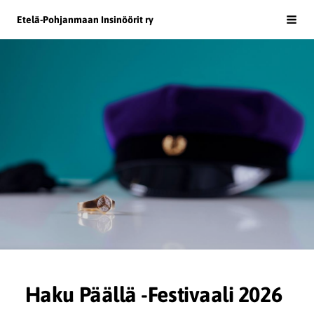
Siirry
Etelä-Pohjanmaan Insinöörit ry
Haku
sivun
sisältöön
Haku Päällä -Festivaali 2026