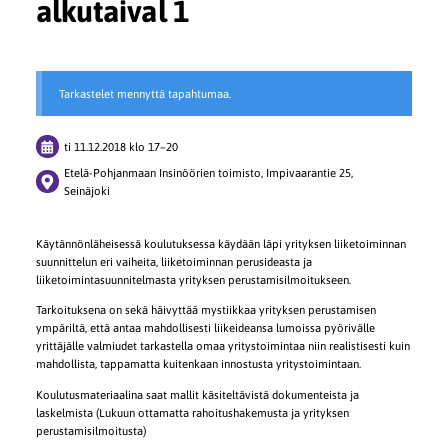
alkutaival 1
Tarkastelet mennyttä tapahtumaa.
ti 11.12.2018
klo 17
–
20
Etelä-Pohjanmaan Insinöörien toimisto, Impivaarantie 25,
Seinäjoki
Käytännönläheisessä koulutuksessa käydään läpi yrityksen liiketoiminnan
suunnittelun eri vaiheita, liiketoiminnan perusideasta ja
liiketoimintasuunnitelmasta yrityksen perustamisilmoitukseen.
Tarkoituksena on sekä häivyttää mystiikkaa yrityksen perustamisen
ympäriltä, että antaa mahdollisesti liikeideansa lumoissa pyörivälle
yrittäjälle valmiudet tarkastella omaa yritystoimintaa niin realistisesti kuin
mahdollista, tappamatta kuitenkaan innostusta yritystoimintaan.
Koulutusmateriaalina saat mallit käsiteltävistä dokumenteista ja
laskelmista (Lukuun ottamatta rahoitushakemusta ja yrityksen
perustamisilmoitusta)