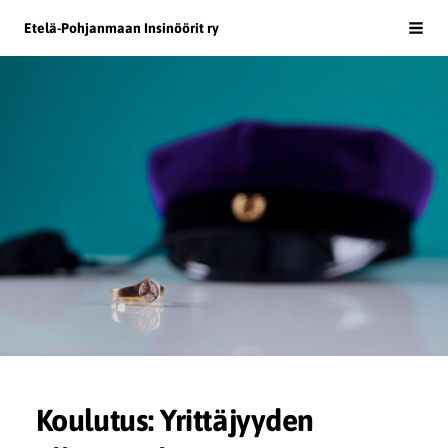
Siirry
Etelä-Pohjanmaan Insinöörit ry
Haku
sivun
sisältöön
Koulutus: Yrittäjyyden