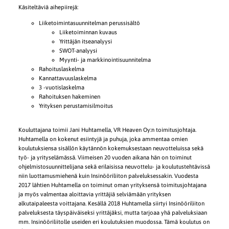
Käsiteltäviä aihepiirejä:
Liiketoimintasuunnitelman perussisältö
Liiketoiminnan kuvaus
Yrittäjän itseanalyysi
SWOT-analyysi
Myynti- ja markkinointisuunnitelma
Rahoituslaskelma
Kannattavuuslaskelma
3 -vuotislaskelma
Rahoituksen hakeminen
Yrityksen perustamisilmoitus
Kouluttajana toimii Jani Huhtamella, VR Heaven Oy:n toimitusjohtaja.
Huhtamella on kokenut esiintyjä ja puhuja, joka ammentaa omien
koulutuksiensa sisällön käytännön kokemuksestaan neuvotteluissa sekä
työ- ja yrityselämässä. Viimeisen 20 vuoden aikana hän on toiminut
ohjelmistosuunnittelijana sekä erilaisissa neuvottelu- ja koulutustehtävissä
niin luottamusmiehenä kuin Insinööriliiton palveluksessakin. Vuodesta
2017 lähtien Huhtamella on toiminut oman yrityksensä toimitusjohtajana
ja myös valmentaa aloittavia yrittäjiä selviämään yrityksen
alkutaipaleesta voittajana. Kesällä 2018 Huhtamella siirtyi Insinööriliiton
palveluksesta täyspäiväiseksi yrittäjäksi, mutta tarjoaa yhä palveluksiaan
mm. Insinööriliitolle useiden eri koulutuksien muodossa. Tämä koulutus on