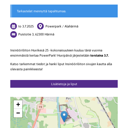
Tarkastelet mennyttä tapahtumaa.
to 3.7.2025
Powerpark / Alahärmä
Puistotie 3, 62300 Härmä
Insinööriliiton Huvikesä 25 -kokonaisuuteen kuuluu tänä vuonna
ensimmäistä kertaa PowerPark! Huvipäivä järjestetään
torstaina 3.7.
Katso tarkemmat tiedot ja hanki liput Insinööriliiton sivujen kautta alla
olevasta painikkeesta!
Lisätietoja ja liput
+
−