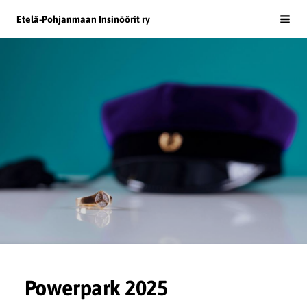
Siirry
Etelä-Pohjanmaan Insinöörit ry
Haku
sivun
sisältöön
Powerpark 2025