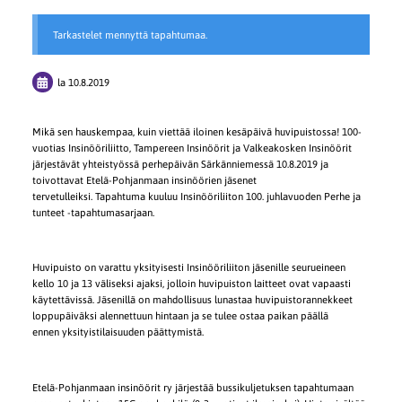
Tarkastelet mennyttä tapahtumaa.
la 10.8.2019
Mikä sen hauskempaa, kuin viettää iloinen kesäpäivä huvipuistossa! 100-
vuotias Insinööriliitto, Tampereen Insinöörit ja Valkeakosken Insinöörit
järjestävät yhteistyössä perhepäivän Särkänniemessä 10.8.2019 ja
toivottavat Etelä-Pohjanmaan insinöörien jäsenet
tervetulleiksi. Tapahtuma kuuluu Insinööriliiton 100. juhlavuoden Perhe ja
tunteet -tapahtumasarjaan.
Huvipuisto on varattu yksityisesti Insinööriliiton jäsenille seurueineen
kello 10 ja 13 väliseksi ajaksi, jolloin huvipuiston laitteet ovat vapaasti
käytettävissä. Jäsenillä on mahdollisuus lunastaa huvipuistorannekkeet
loppupäiväksi alennettuun hintaan ja se tulee ostaa paikan päällä
ennen yksityistilaisuuden päättymistä.
Etelä-Pohjanmaan insinöörit ry järjestää bussikuljetuksen tapahtumaan