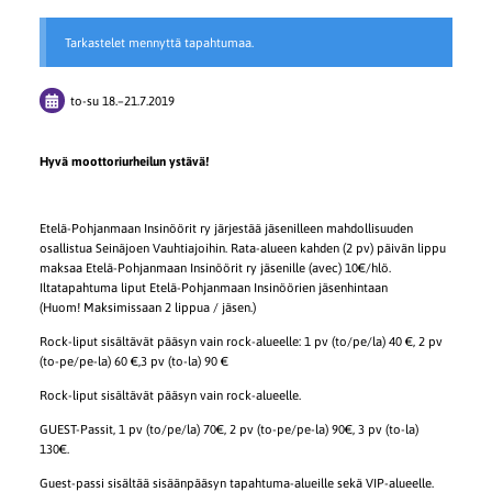
Tarkastelet mennyttä tapahtumaa.
to-su
18.
–
21.7.2019
Hyvä moottoriurheilun ystävä!
Etelä-Pohjanmaan Insinöörit ry järjestää jäsenilleen mahdollisuuden
osallistua Seinäjoen Vauhtiajoihin. Rata-alueen kahden (2 pv) päivän lippu
maksaa Etelä-Pohjanmaan Insinöörit ry jäsenille (avec) 10€/hlö.
Iltatapahtuma liput Etelä-Pohjanmaan Insinöörien jäsenhintaan
(Huom! Maksimissaan 2 lippua / jäsen.)
Rock-liput sisältävät pääsyn vain rock-alueelle: 1 pv (to/pe/la) 40 €, 2 pv
(to-pe/pe-la) 60 €,3 pv (to-la) 90 €
Rock-liput sisältävät pääsyn vain rock-alueelle.
GUEST-Passit, 1 pv (to/pe/la) 70€, 2 pv (to-pe/pe-la) 90€, 3 pv (to-la)
130€.
Guest-passi sisältää sisäänpääsyn tapahtuma-alueille sekä VIP-alueelle.