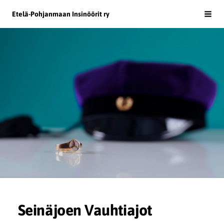
Siirry
Etelä-Pohjanmaan Insinöörit ry
Haku
sivun
sisältöön
Seinäjoen Vauhtiajot