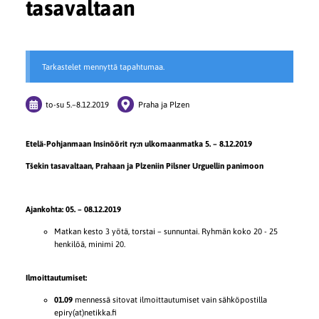
tasavaltaan
Tarkastelet mennyttä tapahtumaa.
to-su
5.
–
8.12.2019
Praha ja Plzen
Etelä-Pohjanmaan Insinöörit ry:n ulkomaanmatka 5. – 8.12.2019
Tšekin tasavaltaan, Prahaan ja Plzeniin Pilsner Urguellin panimoon
Ajankohta: 05. – 08.12.2019
Matkan kesto 3 yötä, torstai – sunnuntai. Ryhmän koko 20 - 25
henkilöä, minimi 20.
Ilmoittautumiset:
01.09
mennessä sitovat ilmoittautumiset vain sähköpostilla
epiry(at)netikka.fi