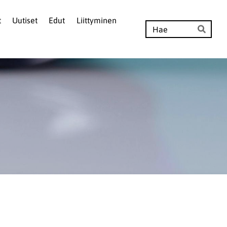
t
Uutiset
Edut
Liittyminen
Hak
Hae