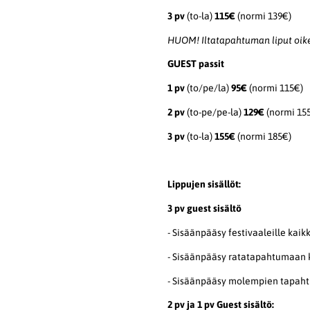
3 pv
(to-la)
115€
(normi 139€)
HUOM! Iltatapahtuman liput oike
GUEST passit
1 pv
(to/pe/la)
95€
(normi 115€)
2 pv
(to-pe/pe-la)
129€
(normi 15
3 pv
(to-la)
155€
(normi 185€)
Lippujen sisällöt:
3 pv guest sisältö
- Sisäänpääsy festivaaleille kaik
- Sisäänpääsy ratatapahtumaan 
- Sisäänpääsy molempien tapaht
2 pv ja 1 pv Guest sisältö: