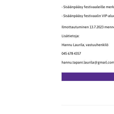
- Sisäänpääsy festivaaleille mer
- Sisäänpääsy festivaalin VIP-alu
Ilmottautuminen 13.7.2023 menne
Lisätietoja:
Hannu Laurila, vastuuhenkilö
045 678 4357
hannu.tapani.laurila@gmail.co