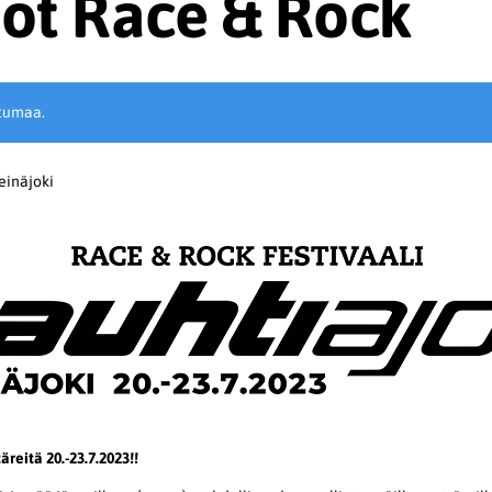
jot Race & Rock
tumaa.
einäjoki
äreitä 20.-23.7.2023!!