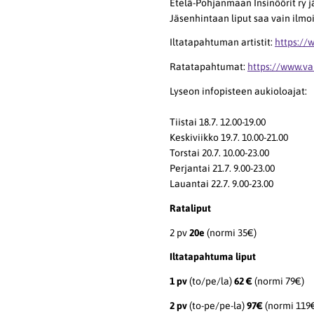
Etelä-Pohjanmaan Insinöörit ry jä
Jäsenhintaan liput saa vain ilmo
Iltatapahtuman artistit:
https://w
Ratatapahtumat:
https://www.va
Lyseon infopisteen aukioloajat:
Tiistai 18.7. 12.00-19.00
Keskiviikko 19.7. 10.00-21.00
Torstai 20.7. 10.00-23.00
Perjantai 21.7. 9.00-23.00
Lauantai 22.7. 9.00-23.00
Rataliput
2 pv
20e
(normi 35€)
Iltatapahtuma liput
1 pv
(to/pe/la)
62 €
(normi 79€)
2 pv
(to-pe/pe-la)
97€
(normi 119