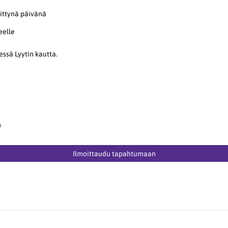
kittynä päivänä
eelle
ssä Lyytin kautta.
m
Ilmoittaudu tapahtumaan