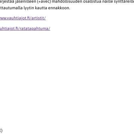
rjestää jäsenilleen (+avec) mahdollisuuden osallistua näille synttäreille
ittautumalla lyytin kautta ennakkoon.
ww.vauhtiajot.fi/artistit/
uhtiajot.fi/ratatapahtuma/
€)