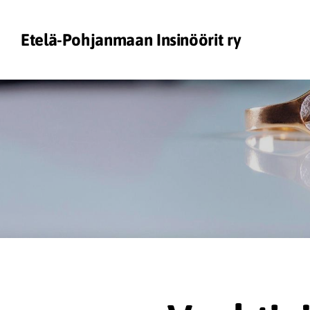
Siirry
sivun
Etelä-Pohjanmaan Insinöörit ry
sisältöön