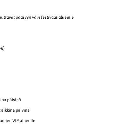
uttavat pääsyyn vain festivaalialueelle
5€)
kina päivinä
kaikkina päivinä
umien VIP-alueelle