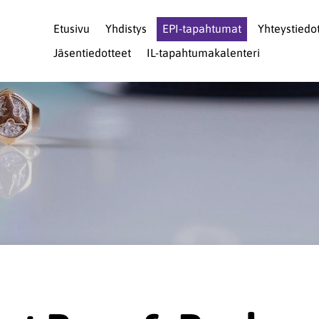
Etusivu
Yhdistys
EPI-tapahtumat
Yhteystiedo
Jäsentiedotteet
IL-tapahtumakalenteri