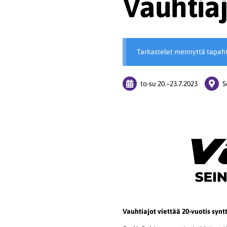
Vauhtia
Tarkastelet mennyttä tapah
to-su
20.
–
23.7.2023
S
Vauhtiajot viettää 20-vuotis syntt