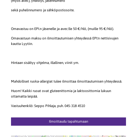
(myös avec), yhdistys, jäsennumero
sekä puhelinnumero ja sähköpostiosoite.
Omavastuu on EPI.n jäsenelle ja avec:lle 50 €/hlö, (muille 95 €/hlö).
Omavastuun maksu on ilmoittautumisen yhteydessä EPI:n nettisivujen
kautta Lyytiin.
Hintaan sisältyy ohjelma, illallinen, viinit ym.
Mahdolliset ruoka-allergiat tulee ilmoittaa ilmoittautumisen yhteydessä.
Huom! Kaikki ruoat ovat gluteenittomia ja laktoosittomia lukuun
ottamatta leipää.
Vastuuhenkilö: Seppo Pihlaja, puh. 045-318 4510
Ilmoittaudu tapahtumaan