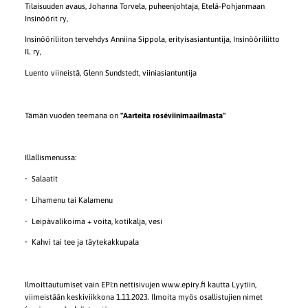
Tilaisuuden avaus, Johanna Torvela, puheenjohtaja, Etelä-Pohjanmaan
Insinöörit ry,
Insinööriliiton tervehdys Anniina Sippola, erityisasiantuntija, Insinööriliitto
IL ry,
Luento viineistä, Glenn Sundstedt, viiniasiantuntija
Tämän vuoden teemana on
"Aarteita roséviinimaailmasta"
Illallismenussa:
• Salaatit
• Lihamenu tai Kalamenu
• Leipävalikoima + voita, kotikalja, vesi
• Kahvi tai tee ja täytekakkupala
Ilmoittautumiset vain EPI:n nettisivujen www.epiry.fi kautta Lyytiin,
viimeistään keskiviikkona 1.11.2023. Ilmoita myös osallistujien nimet