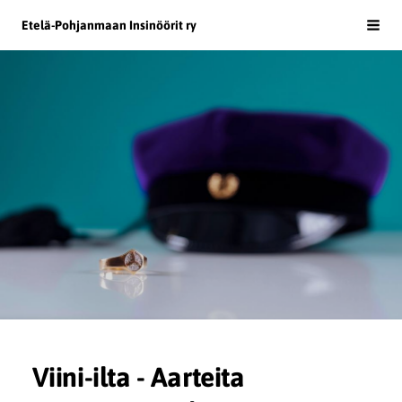
Siirry
Etelä-Pohjanmaan Insinöörit ry
Haku
sivun
sisältöön
Viini-ilta - Aarteita