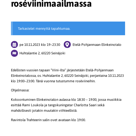
roséviinimaailmassa
Tarkastelet mennyttä tapahtumaa.
pe 10.11.2023
klo 19
–
23:30
Etelä-Pohjanmaan Elinkeinotalo
Huhtalantie 2, 60220 Seinäjoki
Edellisten vuosien tapaan ”Viini-ilta” järjestetään Etelä-Pohjanmaan
Elinkeinotalossa, os. Huhtalantie 2, 60220 Seinäjoki, perjantaina 10.11.2023
klo 19:00–23:00. Tänä vuonna tutustumme roséviineihin.
Ohjelmassa:
Kokoontuminen Elinkeinotalon aulassa klo 18:30 – 19:00, jossa musiikkia
esittää Rami Loukola ja tangokuningatar Charlotta Saari sekä
mahdollisesti jotakin muutakin viihteellistä.
Ravintola Trahteerin salin ovet avataan klo 19:00.