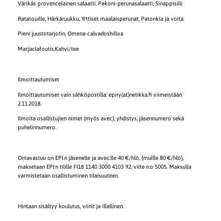
Värikäs provencelainen salaatti, Pekoni-perunasalaatti, Sinappisilli
Ratatouille, Härkäruukku, Yrttiset maalaisperunat, Patonkia ja voita
Pieni juustotarjotin, Omena-calvadoshilloa
Marjaclafoutis,Kahvi/tee
Ilmoittautumiset
Ilmoittautumiset vain sähköpostilla: epiry(at)netikka.fi viimeistään
2.11.2018.
Ilmoita osallistujien nimet (myös avec), yhdistys, jäsennumero sekä
puhelinnumero.
Omavastuu on EPI.n jäsenelle ja avec:lle 40 €/hlö, (muille 80 €/hlö),
maksetaan EPI:n tilille FI18 1140 3000 4103 92, viite n:o 5005. Maksulla
varmistetaan osallistuminen tilaisuuteen.
Hintaan sisältyy koulutus, viinit ja illallinen.