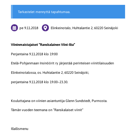
Tarkastelet mennyttä tapahtumaa.
pe 9.11.2018
Elinkeinotalo, Huhtalantie 2, 60220 Seinäjoki
Viininmaistajaiset ”Ranskalainen Viini-Ilta”
Perjantaina 9.11.2018 klo 19:00
Etelä-Pohjanmaan Insinöörit ry järjestää perinteisen viinitilaisuuden
Elinkeinotalossa, os. Huhtalantie 2, 60220 Seinäjoki,
perjantaina 9.11.2018 klo 19.00–23.30.
Kouluttajana on viinien asiantuntija Glenn Sundstedt, Purmosta.
Tämän vuoden teemana on ”Ranskalaiset viinit”
Illallismenu