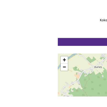
Koko
+
−