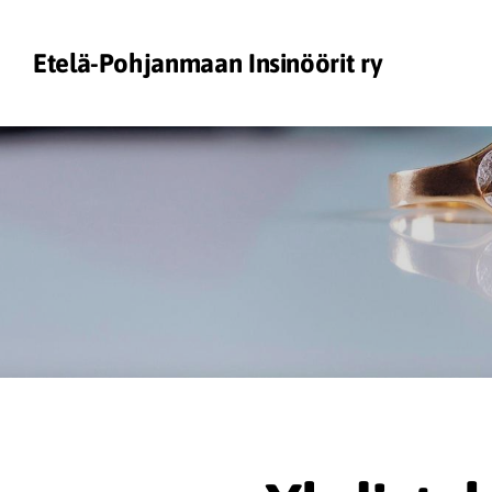
Siirry
sivun
Etelä-Pohjanmaan Insinöörit ry
sisältöön