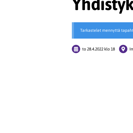
Yhdisty
Tarkastelet mennyttä tapah
to 28.4.2022
klo 18
I