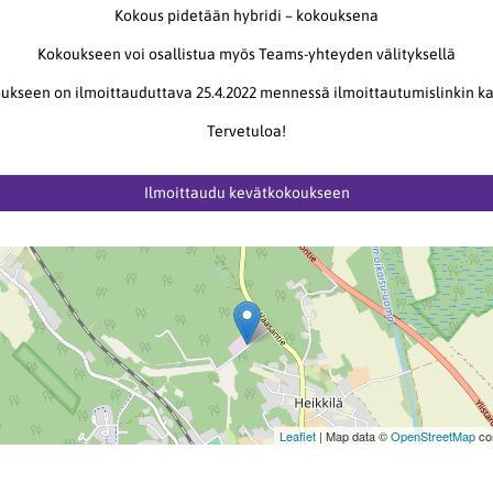
Kokous pidetään hybridi – kokouksena
Kokoukseen voi osallistua myös Teams-yhteyden välityksellä
ukseen on ilmoittauduttava 25.4.2022 mennessä ilmoittautumislinkin ka
Tervetuloa!
Ilmoittaudu kevätkokoukseen
Leaflet
| Map data ©
OpenStreetMap
con