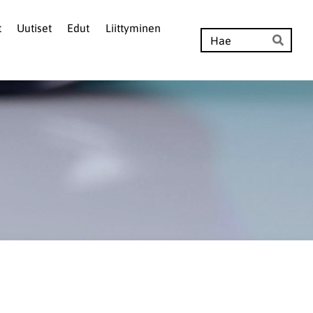
t
Uutiset
Edut
Liittyminen
Hak
Hae