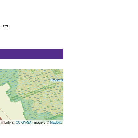
utta.
tributors,
CC-BY-SA
, Imagery ©
Mapbox