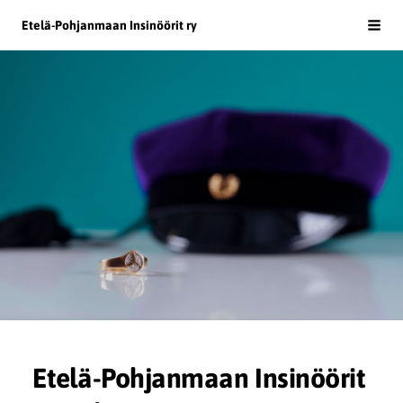
Siirry
Etelä-Pohjanmaan Insinöörit ry
Haku
sivun
sisältöön
Etelä-Pohjanmaan Insinöörit