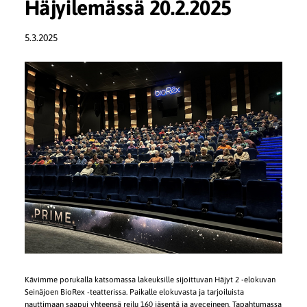
Häjyilemässä 20.2.2025
5.3.2025
Kävimme porukalla katsomassa lakeuksille sijoittuvan Häjyt 2 -elokuvan
Seinäjoen BioRex -teatterissa. Paikalle elokuvasta ja tarjoiluista
nauttimaan saapui yhteensä reilu 160 jäsentä ja aveceineen. Tapahtumassa