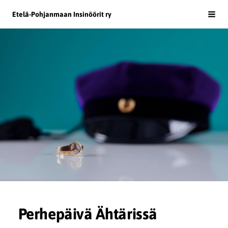
Siirry
Etelä-Pohjanmaan Insinöörit ry
Haku
sivun
sisältöön
Perhepäivä Ähtärissä