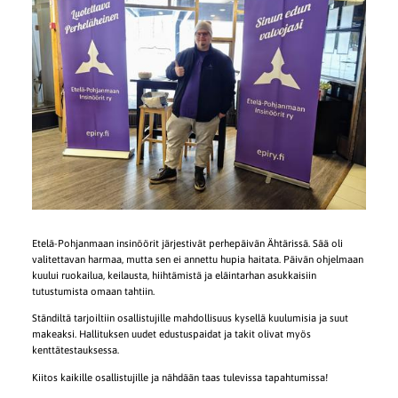
Etelä-Pohjanmaan insinöörit järjestivät perhepäivän Ähtärissä. Sää oli
valitettavan harmaa, mutta sen ei annettu hupia haitata. Päivän ohjelmaan
kuului ruokailua, keilausta, hiihtämistä ja eläintarhan asukkaisiin
tutustumista omaan tahtiin.
Ständiltä tarjoiltiin osallistujille mahdollisuus kysellä kuulumisia ja suut
makeaksi. Hallituksen uudet edustuspaidat ja takit olivat myös
kenttätestauksessa.
Kiitos kaikille osallistujille ja nähdään taas tulevissa tapahtumissa!